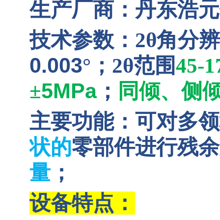
生产厂商：丹东浩元
技术参数：
2θ
角分辨
0.003
°
；
2θ
范围
45-1
5MPa
±
；
同倾、侧
主要功能：可对多领
状的
零部件进行残余
量
；
设备特点：