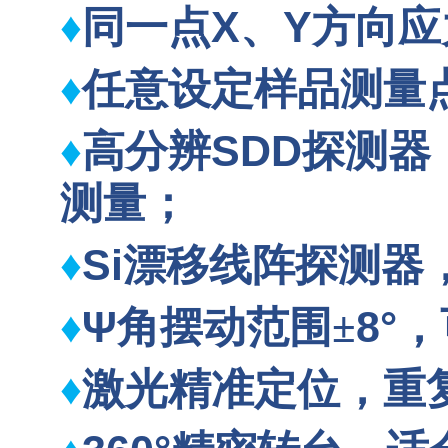
X
Y
♦
同一点
、
方向应
♦
任意设定样品测量
SDD
♦
高分辨
探测器
测量；
Si
♦
漂移线阵探测器
Ψ角摆动范围
8°
♦
±
，
♦
激光精准定位，重